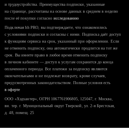
тратите много времени на поиск и вручную поднимаете
и трудоустройства. Преимущества подписки, указанные
резюме
на странице, рассчитаны на основе данных в среднем в неделю
после её покупки согласно
хотите сравнить себя с конкурентами и оценить шансы
исследованию
Подключая hh PRO, вы подтверждаете, что ознакомились
с условиями подписки и согласны с ними. Подписка даёт доступ
к функциям сервиса на срок, указанный при оформлении. Если
не отменить подписку, она автоматически продлится на тот же
срок. Вы имеете право в любое время отменить подписку
в личном кабинете — доступ к услугам сохранится до конца
оплаченного периода. Все платежи за подписку являются
окончательными и не подлежат возврату, кроме случаев,
предусмотренных законодательством. Полные условия есть
в оферте
ООО «Хэдхантер», ОГРН 1067761906805, 125047, г. Москва,
вн. тер. г. Муниципальный округ Тверской, ул. 2-я Брестская,
д. 48, помещ. 25