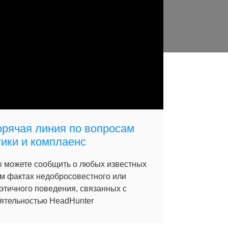
орячая линия по вопросам
тики и комплаенс
 можете сообщить о любых известных
м фактах недобросовестного или
этичного поведения, связанных с
ятельностью HeadHunter