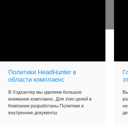
Политики HeadHunter в
Г
области комплаенс
э
В Хэдхантер мы уделяем большое
Вы
внимание комплаенс. Для этих целей в
ва
Компании разработаны Политики и
не
внутренние документы
де