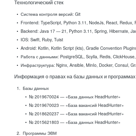
Технологический стек
Система контроля версий:
Git
Frontend:
TypeScript, Python 3.11, NodeJs, React, Redux, R
Backend:
Java 17 — 21, Python 3.11, Spring, Hibernate, Jac
IOS:
Swift, Ruby, Tuist
Android:
Kotlin, Kotlin Script (kts), Gradle Convention Plugi
Работа с данными:
PostgreSQL, Scylla, Redis, ClickHouse, 
Инфраструктура:
Nginx, Ansible, MinIo, Docker, Consul, G
Информация о правах на базы данных и программах
Базы данных
№ 2019670024 — «База данных HeadHunter»
№ 2019670023 — «База вакансий HeadHunter»
№ 2018620237 — «База вакансий HeadHunter»
№ 2015621803 — «База данных HeadHunter»
Программы ЭВМ