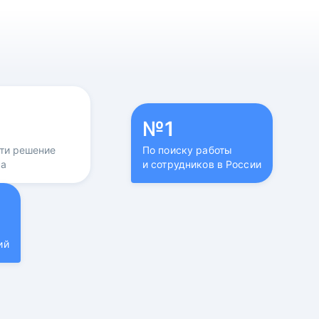
№1
йти решение
По поиску работы
са
и сотрудников в России
ий