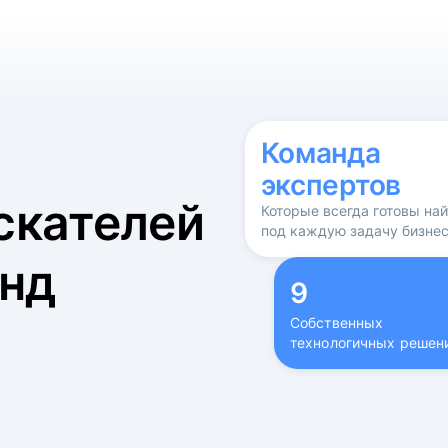
б
Команда
экспертов
скателей
Которые всегда готовы на
под каждую задачу бизне
нд
9
Собственных
технологичных решен