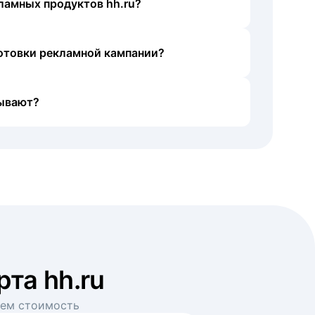
ламных продуктов hh.ru?
готовки рекламной кампании?
ывают?
рта hh.ru
аем стоимость