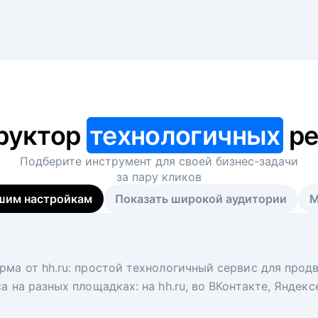
руктор
технологичных
ре
Подберите инструмент для своей
бизнес-задачи
за пару кликов
шим настройкам
Показать широкой аудитории
М
я
 рекрутер
рма от hh.ru: простой технологичный сервис для прод
 для вакансий на главной странице hh.ru. Увеличивает
под ключ. Решите, сколько кандидатов и когда вам нуж
а на разных площадках: на hh.ru, во ВКонтакте, Яндек
ологи, рекрутеры и проектные менеджеры hh.ru с цел
тов