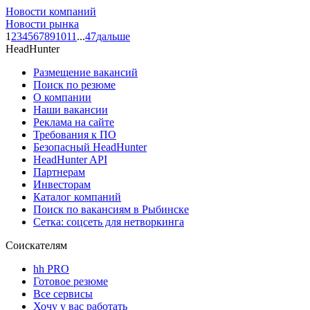
Новости компаний
Новости рынка
1
2
3
4
5
6
7
8
9
10
11
...
47
дальше
HeadHunter
Размещение вакансий
Поиск по резюме
О компании
Наши вакансии
Реклама на сайте
Требования к ПО
Безопасный HeadHunter
HeadHunter API
Партнерам
Инвесторам
Каталог компаний
Поиск по вакансиям в Рыбинске
Сетка: соцсеть для нетворкинга
Соискателям
hh PRO
Готовое резюме
Все сервисы
Хочу у вас работать