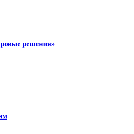
фровые решения»
мим