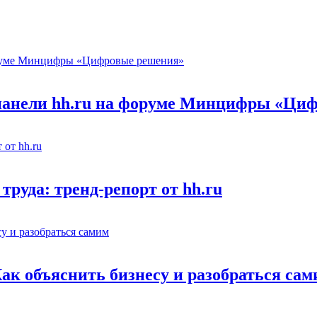
 панели hh.ru на форуме Минцифры «Ци
труда: тренд-репорт от hh.ru
Как объяснить бизнесу и разобраться са