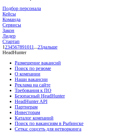
Подбор персонала
Кейсы
Команда
Сервисы
Закон
Лидер
Стартап
1
2
3
4
5
6
7
8
9
10
11
...
23
дальше
HeadHunter
Размещение вакансий
Поиск по резюме
О компании
Наши вакансии
Реклама на сайте
Требования к ПО
Безопасный HeadHunter
HeadHunter API
Партнерам
Инвесторам
Каталог компаний
Поиск по вакансиям в Рыбинске
Сетка: соцсеть для нетворкинга