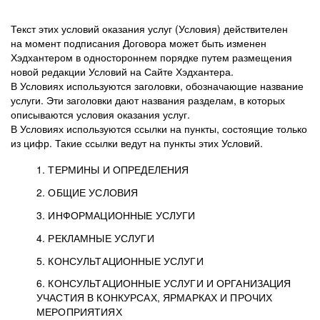
Текст этих условий оказания услуг (Условия) действителен
на момент подписания Договора может быть изменен
Хэдхантером в одностороннем порядке путем размещения
новой редакции Условий на Сайте Хэдхантера.
В Условиях используются заголовки, обозначающие название
услуги. Эти заголовки дают названия разделам, в которых
описываются условия оказания услуг.
В Условиях используются ссылки на пункты, состоящие только
из цифр. Такие ссылки ведут на пункты этих Условий.
1. ТЕРМИНЫ И ОПРЕДЕЛЕНИЯ
2. ОБЩИЕ УСЛОВИЯ
3. ИНФОРМАЦИОННЫЕ УСЛУГИ
1.1. Хэдхантер, или
Хэдхантер, ООО
4. РЕКЛАМНЫЕ УСЛУГИ
HeadHunter, или
«Хэдхантер», ИНН
2.1. Типы и статусы регистрации
5. КОНСУЛЬТАЦИОННЫЕ УСЛУГИ
Исполнитель
7718620740, адрес:
Типы регистрации
3.1. Предоставление доступа к базе данных
2.2. Активация услуг
6. КОНСУЛЬТАЦИОННЫЕ УСЛУГИ И ОРГАНИЗАЦИЯ
125047, г. Москва,
резюме с предложениями Соискателей
Описание и активация
УЧАСТИЯ В КОНКУРСАХ, ЯРМАРКАХ И ПРОЧИХ
2.1.1. Заказчику может быть присвоен один
4.0. Общие условия оказания рекламных услуг
внутригородская
о трудоустройстве с возможностью просмотра
МЕРОПРИЯТИЯХ
из Типов регистраций.
территория
4.0.1. Хэдхантер оказывает Заказчику услугу