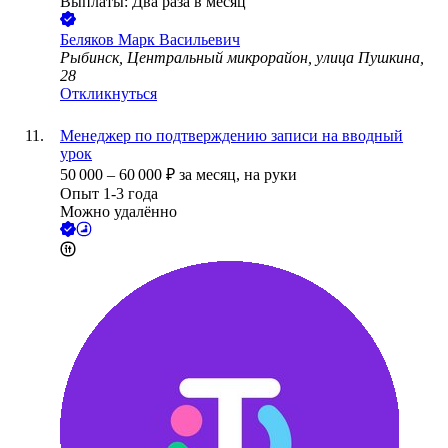
Выплаты: Два раза в месяц
Беляков Марк Васильевич
Рыбинск, Центральный микрорайон, улица Пушкина,
28
Откликнуться
Менеджер по подтверждению записи на вводный
урок
50 000
–
60 000
₽
за месяц,
на руки
Опыт 1-3 года
Можно удалённо