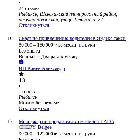
•
24
отзыва
Рыбинск, Шекснинский планировочный район,
посёлок Волжский, улица Толбухина, 22
Откликнуться
Скаут по привлечению водителей в Яндекс такси
80 000
–
150 000
₽
за месяц,
на руки
Без опыта
Выплаты: Два раза в месяц
ИП
Конев Александр
4.3
•
1
отзыв
Рыбинск
Можно без резюме
Откликнуться
Менеджер по продажам автомобилей LADA,
СНERY, Belgee
90 000
–
125 000
₽
за месяц,
на руки
Без опыта