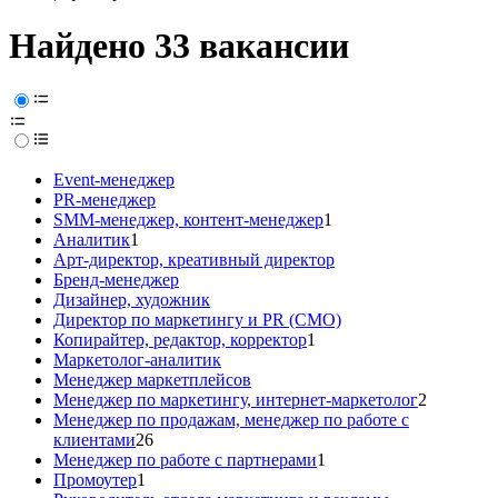
Найдено 33 вакансии
Event-менеджер
PR-менеджер
SMM-менеджер, контент-менеджер
1
Аналитик
1
Арт-директор, креативный директор
Бренд-менеджер
Дизайнер, художник
Директор по маркетингу и PR (CMO)
Копирайтер, редактор, корректор
1
Маркетолог-аналитик
Менеджер маркетплейсов
Менеджер по маркетингу, интернет-маркетолог
2
Менеджер по продажам, менеджер по работе с
клиентами
26
Менеджер по работе с партнерами
1
Промоутер
1