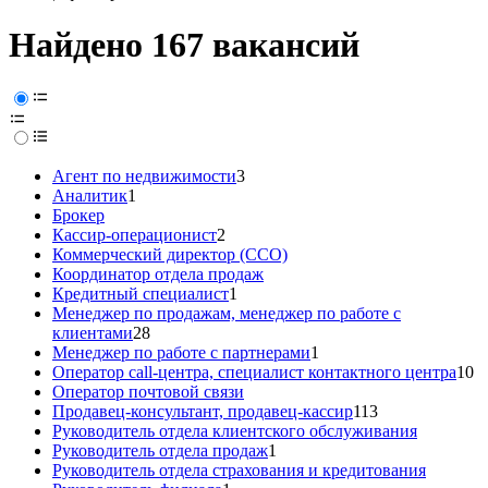
Найдено 167 вакансий
Агент по недвижимости
3
Аналитик
1
Брокер
Кассир-операционист
2
Коммерческий директор (CCO)
Координатор отдела продаж
Кредитный специалист
1
Менеджер по продажам, менеджер по работе с
клиентами
28
Менеджер по работе с партнерами
1
Оператор call-центра, специалист контактного центра
10
Оператор почтовой связи
Продавец-консультант, продавец-кассир
113
Руководитель отдела клиентского обслуживания
Руководитель отдела продаж
1
Руководитель отдела страхования и кредитования