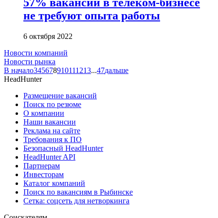
57% вакансий в телеком-бизнесе
не требуют опыта работы
6 октября 2022
Новости компаний
Новости рынка
В начало
3
4
5
6
7
8
9
10
11
12
13
...
47
дальше
HeadHunter
Размещение вакансий
Поиск по резюме
О компании
Наши вакансии
Реклама на сайте
Требования к ПО
Безопасный HeadHunter
HeadHunter API
Партнерам
Инвесторам
Каталог компаний
Поиск по вакансиям в Рыбинске
Сетка: соцсеть для нетворкинга
Соискателям